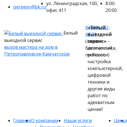
ул. Ленинградская, 100,
8:00-
pereevn@bk.ru
офис 411
20:00
Ваш город:
Петропавловск-Камчатский
8 (800) 222-
«Белый
Белый
47-31
выездной
выездной сервис
(звонок
сервис»
–
вызов мастера на дом в
бесплатный
диагностика,
Петропавловске-Камчатском
по России)
ремонт,
настройка
компьютерной,
цифровой
техники и
другие виды
работ по
адекватным
ценам!
Главная
О компании
Наши услуги
Цены