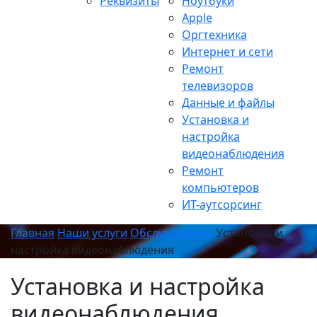
Реквизиты
Ноутбуки
Apple
Оргтехника
Интернет и сети
Ремонт
телевизоров
Данные и файлы
Установка и
настройка
видеонаблюдения
Ремонт
компьютеров
ИТ-аутсорсинг
Главная
Наши услуги
Обслуживание
Установка и
настройка видеонаблюдения
Установка и настройка
видеонаблюдения