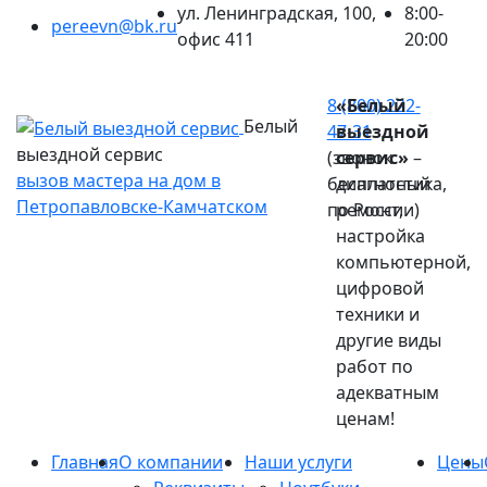
ул. Ленинградская, 100,
8:00-
pereevn@bk.ru
офис 411
20:00
Ваш город:
Петропавловск-Камчатский
8 (800) 222-
«Белый
Белый
47-31
выездной
выездной сервис
(звонок
сервис»
–
вызов мастера на дом в
бесплатный
диагностика,
Петропавловске-Камчатском
по России)
ремонт,
настройка
компьютерной,
цифровой
техники и
другие виды
работ по
адекватным
ценам!
Главная
О компании
Наши услуги
Цены